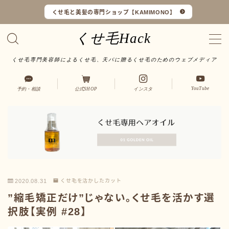
くせ毛と美髪の専門ショップ【KAMIMONO】
くせ毛Hack
くせ毛専門美容師によるくせ毛、天パに贈るくせ毛のためのウェブメディア
くせ毛マイスターとは
YouTube
予約・相談
公式SHOP
インスタ
LINEで予約・相談
口コミ一覧
オンラインショップ
2020.08.31
くせ毛を活かしたカット
サイトマップ
”縮毛矯正だけ”じゃない。くせ毛を活かす選
択肢【実例 #28】
サロンワーク実例