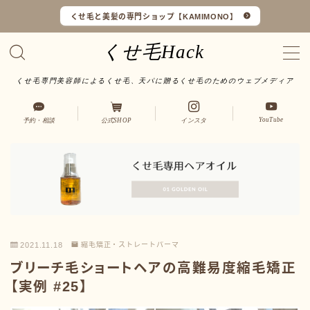
くせ毛と美髪の専門ショップ【KAMIMONO】
くせ毛Hack
くせ毛専門美容師によるくせ毛、天パに贈るくせ毛のためのウェブメディア
くせ毛マイスターとは
YouTube
予約・相談
公式SHOP
インスタ
LINEで予約・相談
口コミ一覧
オンラインショップ
2021.11.18
縮毛矯正・ストレートパーマ
サイトマップ
ブリーチ毛ショートヘアの高難易度縮毛矯正
【実例 #25】
サロンワーク実例