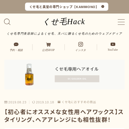
くせ毛と美髪の専門ショップ【KAMIMONO】
くせ毛Hack
くせ毛専門美容師によるくせ毛、天パに贈るくせ毛のためのウェブメディア
くせ毛マイスターとは
YouTube
予約・相談
公式SHOP
インスタ
LINEで予約・相談
口コミ一覧
オンラインショップ
サイトマップ
2019.08.23
2019.10.18
くせ毛におすすめの商品
【初心者にオススメな女性用ヘアワックス】ス
サロンワーク実例
タイリング、ヘアアレンジにも相性抜群！