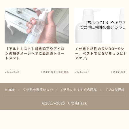
【アルトミスト】縮毛矯正やアイロ
くせ毛と相性の良いDOーSシャ
ンの熱ダメージヘアに最高のトリー
ー。ベストではないちょうど良
トメント
アケア。
2022.10.22
2021.01.07
くせ毛におすすめの商品
くせ毛におすす
HOME
くせ毛を扱うhow-to
くせ毛におすすめの商品
【プロ美容師が
＞
＞
＞
2017–2026 くせ毛Hack