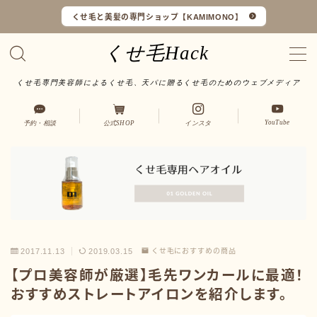
くせ毛と美髪の専門ショップ【KAMIMONO】
くせ毛Hack
くせ毛専門美容師によるくせ毛、天パに贈るくせ毛のためのウェブメディア
くせ毛マイスターとは
YouTube
予約・相談
公式SHOP
インスタ
LINEで予約・相談
口コミ一覧
オンラインショップ
サイトマップ
2017.11.13
2019.03.15
くせ毛におすすめの商品
【プロ美容師が厳選】毛先ワンカールに最適！
サロンワーク実例
おすすめストレートアイロンを紹介します。