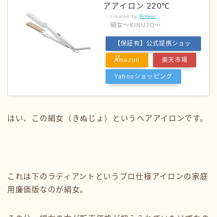
アアイロン 220℃
created by
Rinker
絹女～KINUJO～
【保証有】公式提携ショッ
プ
Amazon
楽天市場
Yahooショッピング
はい、この絹女（きぬじょ）というヘアアイロンです。
これは下のラディアントというプロ仕様アイロンの家庭
用廉価版なのが絹女。