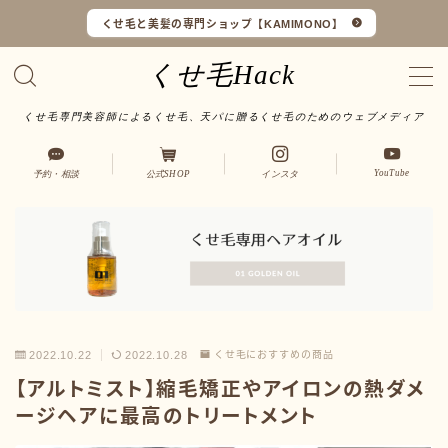
くせ毛と美髪の専門ショップ【KAMIMONO】
くせ毛Hack
くせ毛専門美容師によるくせ毛、天パに贈るくせ毛のためのウェブメディア
くせ毛マイスターとは
YouTube
予約・相談
公式SHOP
インスタ
LINEで予約・相談
口コミ一覧
オンラインショップ
サイトマップ
2022.10.22
2022.10.28
くせ毛におすすめの商品
【アルトミスト】縮毛矯正やアイロンの熱ダメ
サロンワーク実例
ージヘアに最高のトリートメント