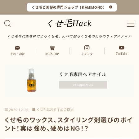
くせ毛と美髪の専門ショップ【KAMIMONO】
くせ毛Hack
くせ毛専門美容師によるくせ毛、天パに贈るくせ毛のためのウェブメディア
くせ毛マイスターとは
YouTube
予約・相談
公式SHOP
インスタ
LINEで予約・相談
口コミ一覧
オンラインショップ
2020.12.15
くせ毛におすすめの商品
サイトマップ
くせ毛のワックス、スタイリング剤選びのポイ
ント！実は強め、硬めはNG！？
サロンワーク実例