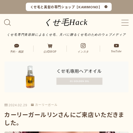
くせ毛と美髪の専門ショップ【KAMIMONO】
くせ毛Hack
くせ毛専門美容師によるくせ毛、天パに贈るくせ毛のためのウェブメディア
くせ毛マイスターとは
YouTube
予約・相談
公式SHOP
インスタ
LINEで予約・相談
口コミ一覧
オンラインショップ
2024.02.29
カーリーガール
サイトマップ
カーリーガールリンさんにご来店いただきま
した。
サロンワーク実例