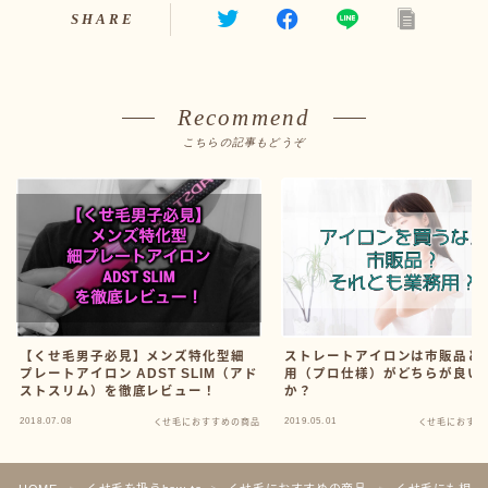
SHARE
Recommend
こちらの記事もどうぞ
【くせ毛男子必見】メンズ特化型細
ストレートアイロンは市販品と
プレートアイロン ADST SLIM（アド
用（プロ仕様）がどちらが良い
ストスリム）を徹底レビュー！
か？
2018.07.08
2019.05.01
くせ毛におすすめの商品
くせ毛におすす