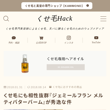
くせ毛と美髪の専門ショップ【KAMIMONO】
くせ毛Hack
くせ毛専門美容師によるくせ毛、天パに贈るくせ毛のためのウェブメディア
くせ毛マイスターとは
YouTube
予約・相談
公式SHOP
インスタ
LINEで予約・相談
口コミ一覧
オンラインショップ
サイトマップ
2018.01.31
2018.08.14
くせ毛におすすめの商品
くせ毛にも相性抜群『ジェミールフラン メル
サロンワーク実例
ティバターバーム』が秀逸な件