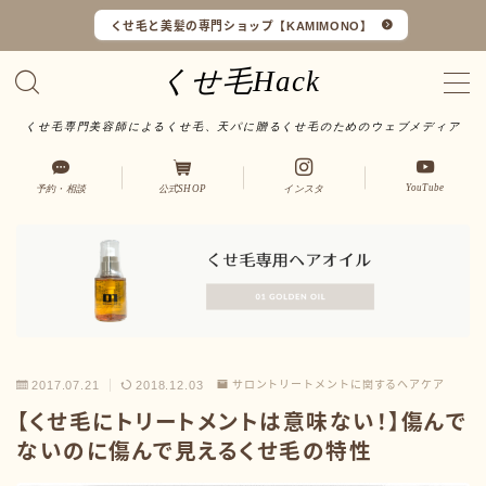
くせ毛と美髪の専門ショップ【KAMIMONO】
くせ毛Hack
くせ毛専門美容師によるくせ毛、天パに贈るくせ毛のためのウェブメディア
くせ毛マイスターとは
YouTube
予約・相談
公式SHOP
インスタ
LINEで予約・相談
口コミ一覧
オンラインショップ
サイトマップ
2017.07.21
2018.12.03
サロントリートメントに関するヘアケア
【くせ毛にトリートメントは意味ない！】傷んで
サロンワーク実例
ないのに傷んで見えるくせ毛の特性