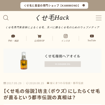
くせ毛と美髪の専門ショップ【KAMIMONO】
くせ毛Hack
くせ毛専門美容師によるくせ毛、天パに贈るくせ毛のためのウェブメディア
くせ毛マイスターとは
YouTube
予約・相談
公式SHOP
インスタ
LINEで予約・相談
口コミ一覧
オンラインショップ
サイトマップ
2017.05.29
2018.08.15
髪にまつわる俗説・都市伝説
【くせ毛の俗説】坊主（ボウズ）にしたらくせ毛
サロンワーク実例
が直るという都市伝説の真相は？