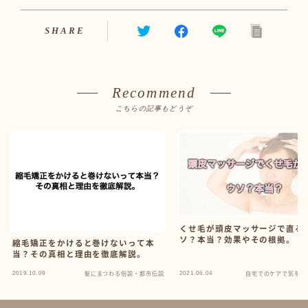
SHARE
Recommend
こちらの記事もどうぞ
くせ毛が頭皮マッサージで直る
ソ？本当？効果やその根拠。
縮毛矯正をかけると巻けないって本
当？その真相と理由を徹底解説。
2019.10.09
2021.06.04
髪にまつわる俗説・都市伝説
自宅でのケアで気をつ