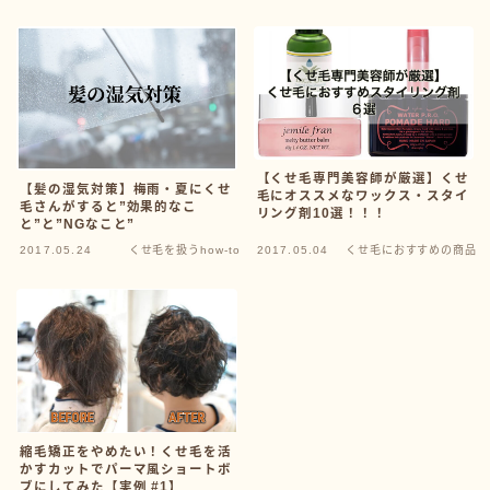
【くせ毛専門美容師が厳選】くせ
【髪の湿気対策】梅雨・夏にくせ
毛にオススメなワックス・スタイ
毛さんがすると”効果的なこ
リング剤10選！！！
と”と”NGなこと”
2017.05.24
くせ毛を扱うhow-to
2017.05.04
くせ毛におすすめの商品
縮毛矯正をやめたい！くせ毛を活
かすカットでパーマ風ショートボ
ブにしてみた【実例 #1】