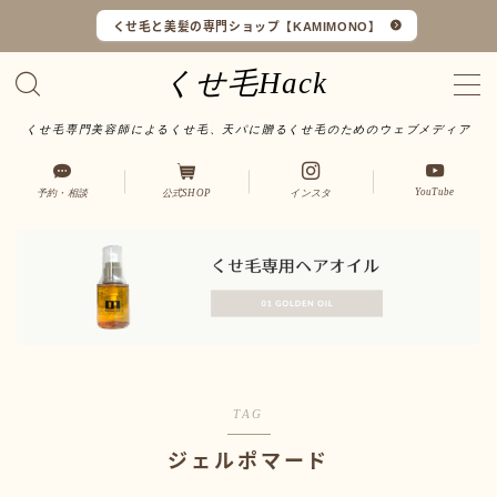
くせ毛と美髪の専門ショップ【KAMIMONO】
くせ毛Hack
くせ毛専門美容師によるくせ毛、天パに贈るくせ毛のためのウェブメディア
くせ毛マイスターとは
YouTube
予約・相談
公式SHOP
インスタ
LINEで予約・相談
口コミ一覧
オンラインショップ
サイトマップ
TAG
サロンワーク実例
ジェルポマード