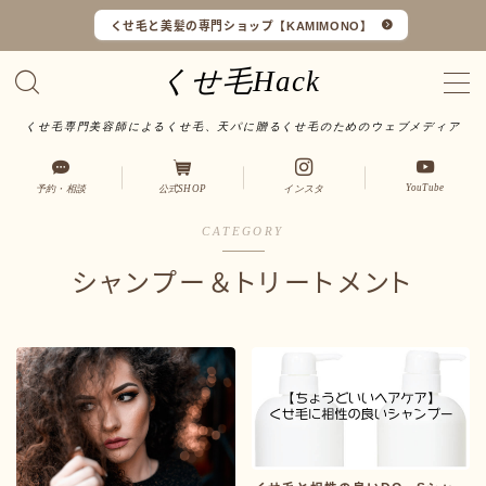
くせ毛と美髪の専門ショップ【KAMIMONO】
くせ毛Hack
くせ毛専門美容師によるくせ毛、天パに贈るくせ毛のためのウェブメディア
くせ毛マイスターとは
YouTube
予約・相談
公式SHOP
インスタ
LINEで予約・相談
CATEGORY
口コミ一覧
シャンプー＆トリートメント
オンラインショップ
サイトマップ
サロンワーク実例