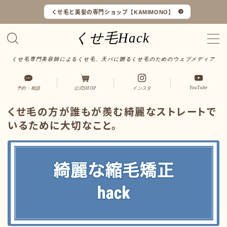
くせ毛と美髪の専門ショップ【KAMIMONO】
くせ毛Hack
くせ毛専門美容師によるくせ毛、天パに贈るくせ毛のためのウェブメディア
くせ毛マイスターとは
YouTube
予約・相談
公式SHOP
インスタ
LINEで予約・相談
くせ毛の方が誰もが羨む綺麗なストレートで
いるために大切なこと。
口コミ一覧
オンラインショップ
サイトマップ
サロンワーク実例