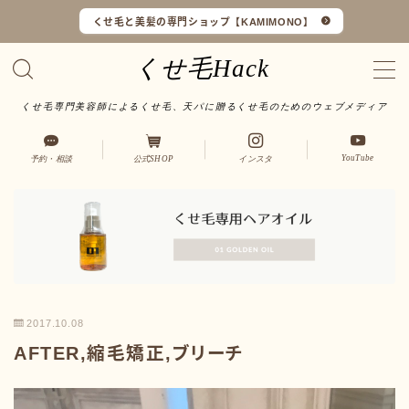
くせ毛と美髪の専門ショップ【KAMIMONO】
くせ毛Hack
くせ毛専門美容師によるくせ毛、天パに贈るくせ毛のためのウェブメディア
くせ毛マイスターとは
YouTube
予約・相談
公式SHOP
インスタ
LINEで予約・相談
口コミ一覧
オンラインショップ
2017.10.08
サイトマップ
AFTER,縮毛矯正,ブリーチ
サロンワーク実例